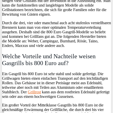
steigen viele Grillfans mit der Investition in die Ausrüstung ein. Man
kann die funktionellen und langlebigen Modelle als solide
Grillstationen bezeichnen, die sich für große Familien oder für die
Bewirtung von Gästen eignen.
Durch die drei, vier oder manchmal auch acht stufenlos verstellbaren
Brennern kann man von einer optimalen Temperaturverteilung
ausgehen. Deshalb sind die 800 Euro Gasgrill-Modelle so beliebt
und kommen bei Grillfans gut an. Die folgenden Hersteller bieten
die Modelle an: Weber, Campingaz, Burnhard, Rösle, Taino,
Enders, Maxxus und viele andere auch.
Welche Vorteile und Nachteile weisen
Gasgrills bis 800 Euro auf?
Ein Gasgrill bis 800 Euro ist sehr stabil und solide gefertigt. Die
Grillwagen bieten einen einfachen Transport auf den leichtläufigen
Rollen. Das Gehäuse ist in dieser Preislage meist aus Edelstahl,
teilweise aber noch mit Teilen aus Aluminium oder emailliertem
Stahlblech. Der
Grillrost
kann aus dem rostfreien Edelstahl gefertigt
sein oder aus einem hochwertigen Gusseisen.
Ein großer Vorteil der Mittelklasse Gasgrills bis 800 Euro ist die
gleichmäßige Erwärmung der Grillfläche, die durch drei bis vier