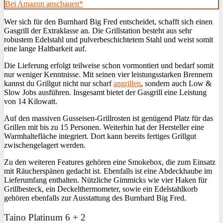
Bei Amazon anschauen*
Wer sich für den Burnhard Big Fred entscheidet, schafft sich einen
Gasgrill der Extraklasse an. Die Grillstation besteht aus sehr
robustem Edelstahl und pulverbeschichtetem Stahl und weist somit
eine lange Haltbarkeit auf.
Die Lieferung erfolgt teilweise schon vormontiert und bedarf somit
nur weniger Kenntnisse. Mit seinen vier leistungsstarken Brennern
kannst du Grillgut nicht nur scharf
angrillen
, sondern auch Low &
Slow Jobs ausführen. Insgesamt bietet der Gasgrill eine Leistung
von 14 Kilowatt.
Auf den massiven Gusseisen-Grillrosten ist genügend Platz für das
Grillen mit bis zu 15 Personen. Weiterhin hat der Hersteller eine
Warmhaltefläche integriert. Dort kann bereits fertiges Grillgut
zwischengelagert werden.
Zu den weiteren Features gehören eine Smokebox, die zum Einsatz
mit Räucherspänen gedacht ist. Ebenfalls ist eine Abdeckhaube im
Lieferumfang enthalten. Nützliche Gimmicks wie vier Haken für
Grillbesteck, ein Deckelthermometer, sowie ein Edelstahlkorb
gehören ebenfalls zur Ausstattung des Burnhard Big Fred.
Taino Platinum 6 + 2