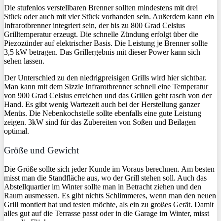
Die stufenlos verstellbaren Brenner sollten mindestens mit drei
Stück oder auch mit vier Stück vorhanden sein. Außerdem kann ein
Infrarotbrenner integriert sein, der bis zu 800 Grad Celsius
Grilltemperatur erzeugt. Die schnelle Zündung erfolgt über die
Piezozünder auf elektrischer Basis. Die Leistung je Brenner sollte
3,5 kW betragen. Das Grillergebnis mit dieser Power kann sich
sehen lassen.
Der Unterschied zu den niedrigpreisigen Grills wird hier sichtbar.
Man kann mit dem Sizzle Infrarotbrenner schnell eine Temperatur
von 900 Grad Celsius erreichen und das Grillen geht rasch von der
Hand. Es gibt wenig Wartezeit auch bei der Herstellung ganzer
Menüs. Die Nebenkochstelle sollte ebenfalls eine gute Leistung
zeigen. 3kW sind für das Zubereiten von Soßen und Beilagen
optimal.
Größe und Gewicht
Die Größe sollte sich jeder Kunde im Voraus berechnen. Am besten
misst man die Standfläche aus, wo der Grill stehen soll. Auch das
Abstellquartier im Winter sollte man in Betracht ziehen und den
Raum ausmessen. Es gibt nichts Schlimmeres, wenn man den neuen
Grill montiert hat und testen möchte, als ein zu großes Gerät. Damit
alles gut auf die Terrasse passt oder in die Garage im Winter, misst