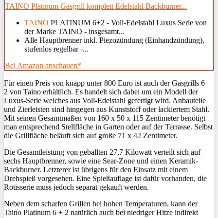
TAINO Platinum Gasgrill komplett Edelstahl Backburner...
TAINO
PLATINUM 6+2 - Voll-Edelstahl Luxus Serie von
der Marke TAINO - insgesamt...
Alle Hauptbrenner inkl. Piezozündung (Einhandzündung),
stufenlos regelbar -...
Bei Amazon anschauen*
Für einen Preis von knapp unter 800 Euro ist auch der Gasgrills 6 +
2 von Taino erhältlich. Es handelt sich dabei um ein Modell der
Luxus-Serie welches aus Voll-Edelstahl gefertigt wird. Anbauteile
und Zierleisten sind hingegen aus Kunststoff oder lackiertem Stahl.
Mit seinen Gesamtmaßen von 160 x 50 x 115 Zentimeter benötigt
man entsprechend Stellfläche in Garten oder auf der Terrasse. Selbst
die Grillfläche beläuft sich auf große 71 x 42 Zentimeter.
Die Gesamtleistung von geballten 27,7 Kilowatt verteilt sich auf
sechs Hauptbrenner, sowie eine Sear-Zone und einen Keramik-
Backburner. Letzterer ist übrigens für den Einsatz mit einem
Drehspieß vorgesehen. Eine Spießauflage ist dafür vorhanden, die
Rotisserie muss jedoch separat gekauft werden.
Neben dem scharfen Grillen bei hohen Temperaturen, kann der
Taino Platinum 6 + 2 natürlich auch bei niedriger Hitze indirekt