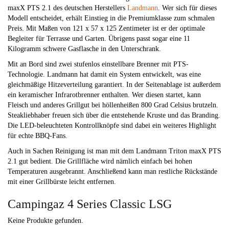
maxX PTS 2.1 des deutschen Herstellers
Landmann
. Wer sich für dieses
Modell entscheidet, erhält Einstieg in die Premiumklasse zum schmalen
Preis. Mit Maßen von 121 x 57 x 125 Zentimeter ist er der optimale
Begleiter für Terrasse und Garten. Übrigens passt sogar eine 11
Kilogramm schwere Gasflasche in den Unterschrank.
Mit an Bord sind zwei stufenlos einstellbare Brenner mit PTS-
Technologie. Landmann hat damit ein System entwickelt, was eine
gleichmäßige Hitzeverteilung garantiert. In der Seitenablage ist außerdem
ein keramischer Infrarotbrenner enthalten. Wer diesen startet, kann
Fleisch und anderes Grillgut bei höllenheißen 800 Grad Celsius brutzeln.
Steakliebhaber freuen sich über die entstehende Kruste und das Branding.
Die LED-beleuchteten Kontrollknöpfe sind dabei ein weiteres Highlight
für echte BBQ-Fans.
Auch in Sachen Reinigung ist man mit dem Landmann Triton maxX PTS
2.1 gut bedient. Die Grillfläche wird nämlich einfach bei hohen
Temperaturen ausgebrannt. Anschließend kann man restliche Rückstände
mit einer Grillbürste leicht entfernen.
Campingaz 4 Series Classic LSG
Keine Produkte gefunden.