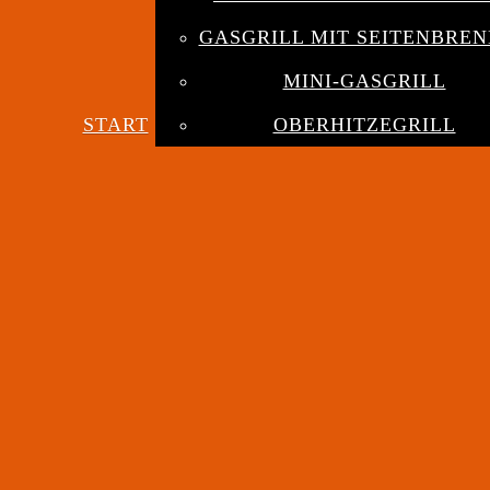
GASGRILL MIT SEITENBRE
MINI-GASGRILL
START
OBERHITZEGRILL