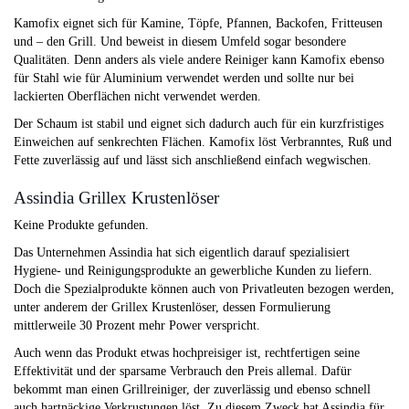
Kamofix eignet sich für Kamine, Töpfe, Pfannen, Backofen, Fritteusen
und – den Grill. Und beweist in diesem Umfeld sogar besondere
Qualitäten. Denn anders als viele andere Reiniger kann Kamofix ebenso
für Stahl wie für Aluminium verwendet werden und sollte nur bei
lackierten Oberflächen nicht verwendet werden.
Der Schaum ist stabil und eignet sich dadurch auch für ein kurzfristiges
Einweichen auf senkrechten Flächen. Kamofix löst Verbranntes, Ruß und
Fette zuverlässig auf und lässt sich anschließend einfach wegwischen.
Assindia Grillex Krustenlöser
Keine Produkte gefunden.
Das Unternehmen Assindia hat sich eigentlich darauf spezialisiert
Hygiene- und Reinigungsprodukte an gewerbliche Kunden zu liefern.
Doch die Spezialprodukte können auch von Privatleuten bezogen werden,
unter anderem der Grillex Krustenlöser, dessen Formulierung
mittlerweile 30 Prozent mehr Power verspricht.
Auch wenn das Produkt etwas hochpreisiger ist, rechtfertigen seine
Effektivität und der sparsame Verbrauch den Preis allemal. Dafür
bekommt man einen Grillreiniger, der zuverlässig und ebenso schnell
auch hartnäckige Verkrustungen löst. Zu diesem Zweck hat Assindia für