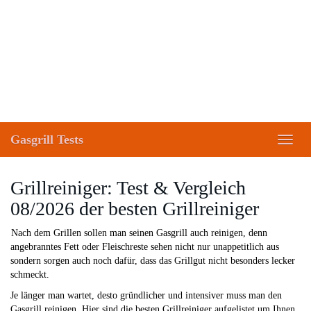
Skip
to
main
content
Gasgrill Tests
Toggl
naviga
Grillreiniger: Test & Vergleich
08/2026 der besten Grillreiniger
Nach dem Grillen sollen man seinen Gasgrill auch reinigen, denn
angebranntes Fett oder Fleischreste sehen nicht nur unappetitlich aus
sondern sorgen auch noch dafür, dass das Grillgut nicht besonders lecker
schmeckt.
Je länger man wartet, desto gründlicher und intensiver muss man den
Gasgrill reinigen. Hier sind die besten Grillreiniger aufgelistet um Ihnen