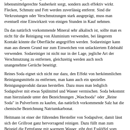
lebensmittelgerechte Sauberkeit sorgt, sondern auch effektiv wirkt.
Flecken, Schmutz und Fett werden zuverlässig entfernt. Sind die
Verkrustungen oder Verschmutzungen stark ausgeprägt, muss man
eventuell eine Einwirkzeit von einigen Stunden in Kauf nehmen.
Da das natürlich vorkommende Mineral sehr alkalisch ist, sollte man es
nicht für die Reinigung von Aluminium verwenden, bei längerem
Kontakt könnte die Oberfläche angegriffen werden. Sodareiniger kann
man aus diesem Grund nur zum Einweichen von unlackiertem Edelstahl
verwenden. Sodareiniger ist nicht nur in der Lage, jegliche Art der
Verschmutzung zu entfernen, gleichzeitig werden auch noch
unangenehme Gerüche beseitigt.
Reines Soda eignet sich nicht nur dazu, den Effekt von herkömmlichen
Reinigungsmitteln zu entfernen, man kann auch ein spezielles
Reinigungsprodukt daraus herstellen. Dazu muss man lediglich
Sodapulver mit etwas Spülmittel und Wasser vermischen. Soda bekommt
man hierzulande unter den Bezeichnungen „Waschsoda“ oder „Reine
Soda“ in Pulverform zu kaufen, das natürlich vorkommende Salz hat die
chemische Bezeichnung Natriumkarbonat.
Heitmann ist einer der führenden Hersteller von Sodapulver, damit lässt
sich der Grillrost ganz hervorragend reinigen. Dazu füllt man zum
Beispiel die Fettpfanne mit warmem Wasser, gibt drei Esslöffel vom